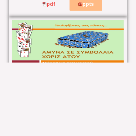
pdf
ppts
ΑΜΥΝΑ ΣΕ ΣΥΜΒΟΛΑΙΑ ΧΩΡΙΣ ΑΤΟΥ
Μέτρημα του χεριού (3ο μέρος)
pdf
ppts