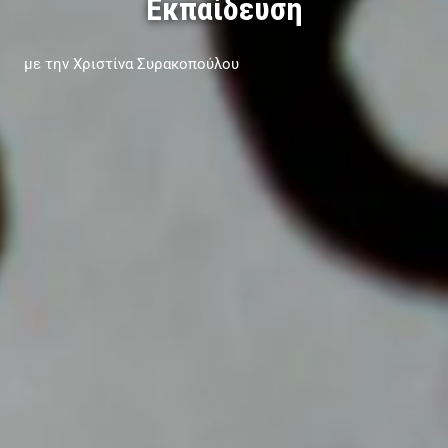
Εκπαίδευση
με την Χριστίνα Συρακοπούλου