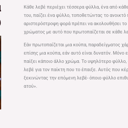
α
Κάθε λεβέ περιέχει τέσσερα φύλλα, ένα από κάθε
του, παίζει ένα φύλλο, τοποθετώντας το ανοικτό
ύ
αριστερόστροφη φορά πρέπει να ακολουθήσει το 
χρώματος με αυτό που πρωτοπαίζεται σε κάθε λ
Εάν πρωτοπαίζεται μια κούπα, παραδείγματος χάρ
επίσης μια κούπα, εάν αυτό είναι δυνατόν. Μόνο 
παίξει κάποιο άλλο χρώμα. Το υψηλότερο φύλλο, 
λεβέ για τον παίκτη που το έπαιξε. Αυτός που κέ
ξεκινώντας την επόμενη λεβέ- όποιο φύλλο επιθυμ
ατού».