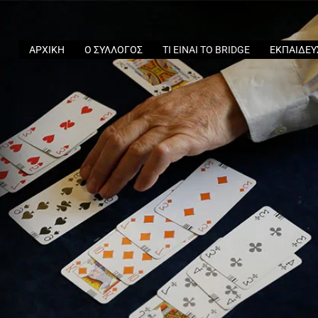
ΑΡΧΙΚΉ
Ο ΣΎΛΛΟΓΟΣ
ΤΙ ΕΊΝΑΙ ΤΟ BRIDGE
ΕΚΠΑΊΔΕΥ