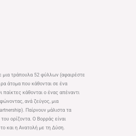
ε μια τράπουλα 52 φύλλων (αφαιρέστε
σερα άτομα που κάθονται σε ένα
ι παίκτες κάθονται ο ένας απέναντι
φώνοντας, ανά ζεύγος, μια
rtnership). Παίρνουν μάλιστα τα
του ορίζοντα. Ο Βορράς είναι
το και η Ανατολή με τη Δύση.