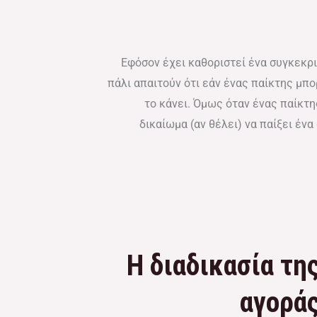
Εφόσον έχει καθοριστεί ένα συγκεκρι
πάλι απαιτούν ότι εάν ένας παίκτης μπ
το κάνει. Όμως όταν ένας παίκτη
δικαίωμα (αν θέλει) να παίξει ένα
Η διαδικασία τη
αγορά