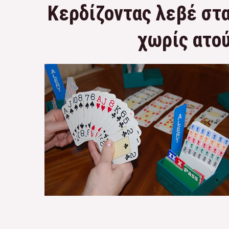
Κερδίζοντας λεβέ στ
χωρίς ατο