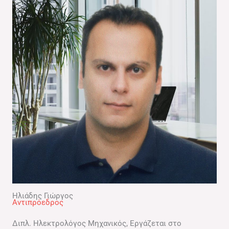
Ηλιάδης Γιώργος
Αντιπρόεδρος​
Διπλ. Ηλεκτρολόγος Μηχανικός, Εργάζεται στο