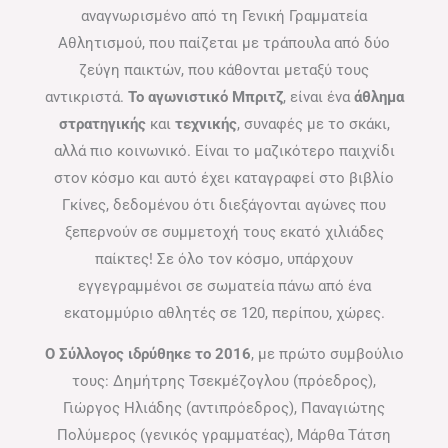
αναγνωρισμένο από τη Γενική Γραμματεία
Αθλητισμού, που παίζεται με τράπουλα από δύο
ζεύγη παικτών, που κάθονται μεταξύ τους
αντικριστά.
Το αγωνιστικό Μπριτζ
, είναι ένα
άθλημα
στρατηγικής
και
τεχνικής
, συναφές με το σκάκι,
αλλά πιο κοινωνικό. Είναι το μαζικότερο παιχνίδι
στον κόσμο και αυτό έχει καταγραφεί στο βιβλίο
Γκίνες, δεδομένου ότι διεξάγονται αγώνες που
ξεπερνούν σε συμμετοχή τους εκατό χιλιάδες
παίκτες! Σε όλο τον κόσμο, υπάρχουν
εγγεγραμμένοι σε σωματεία πάνω από ένα
εκατομμύριο αθλητές σε 120, περίπου, χώρες.
Ο Σύλλογος
ιδρύθηκε
το
2016
, με πρώτο συμβούλιο
τους: Δημήτρης Τσεκμέζογλου (πρόεδρος),
Γιώργος Ηλιάδης (αντιπρόεδρος), Παναγιώτης
Πολύμερος (γενικός γραμματέας), Μάρθα Τάτση