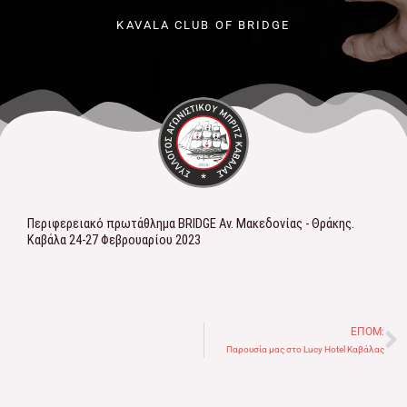
KAVALA CLUB OF BRIDGE
Περιφερειακό πρωτάθλημα BRIDGE Αν. Μακεδονίας - Θράκης.
Καβάλα 24-27 Φεβρουαρίου 2023
ΕΠΌΜ:
N
Παρουσία μας στο Lucy Hotel Καβάλας​