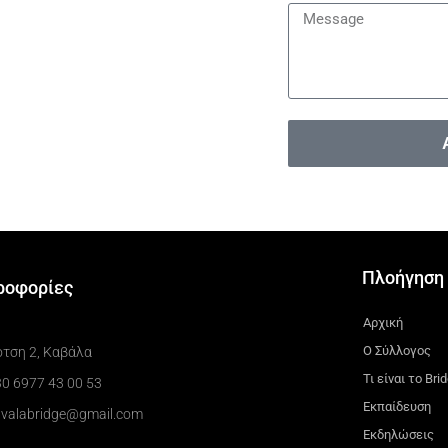
Πλοήγηση
ροφορίες
Αρχική
Ο Σύλλογος
ότση 2, Καβάλα
Τι είναι το Bri
0 6977 43 00 53
Εκπαίδευση
avalabridge@gmail.com
Εκδηλώσεις​