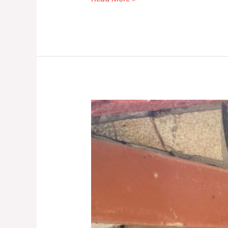
Σχάρες
και
Σούβλες
27-
05-
2023