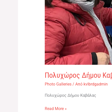
Πολυχώρος Δήμου Καβ
Photo Galleries
/ Από
kvlbrdgadmin
Πολυχώρος Δήμου Καβάλας
Read More »