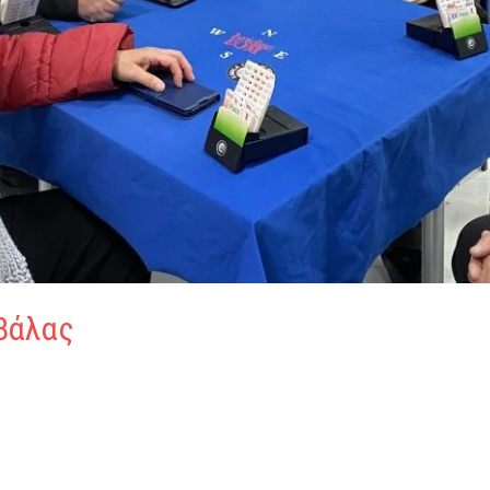
άλας​