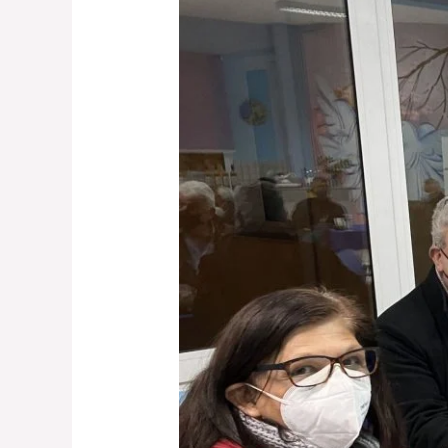
Δήμου
Καβάλας​