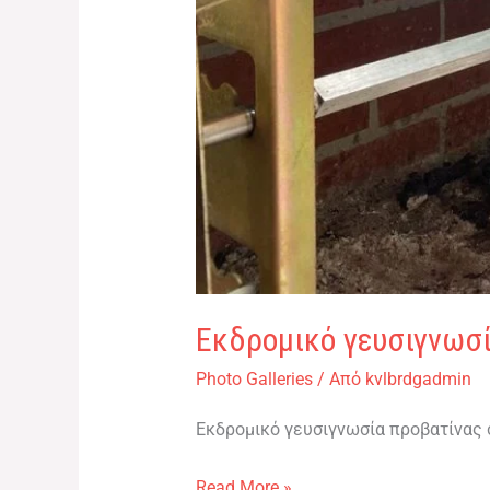
Εκδρομικό γευσιγνωσί
Photo Galleries
/ Από
kvlbrdgadmin
Εκδρομικό γευσιγνωσία προβατίνας
Read More »