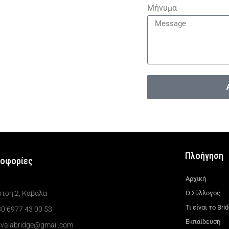
Μήνυμα
Πλοήγηση
οφορίες
Αρχική
Ο Σύλλογος
ότση 2, Καβάλα
Τι είναι το Bri
0 6977 43 00 53
Εκπαίδευση
avalabridge@gmail.com