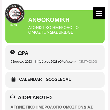
Μετάβαση
στο
περιεχόμενο
09
11
ΑΝΘΟΚΟΜΙΚΗ
ΙΟΥΝ
ΑΓΩΝΙΣΤΙΚΌ ΗΜΕΡΟΛΌΓΙΟ
ΟΜΟΣΠΟΝΔΊΑΣ BRIDGE
ΏΡΑ
9 Ιούνιος 2023 - 11 Ιούνιος 2023 (Ολοήμερη)
(GMT+03:00)
CALENDAR
GOOGLECAL
ΔΙΟΡΓΑΝΩΤΉΣ
ΑΓΩΝΙΣΤΙΚΌ ΗΜΕΡΟΛΌΓΙΟ ΟΜΟΣΠΟΝΔΊΑΣ