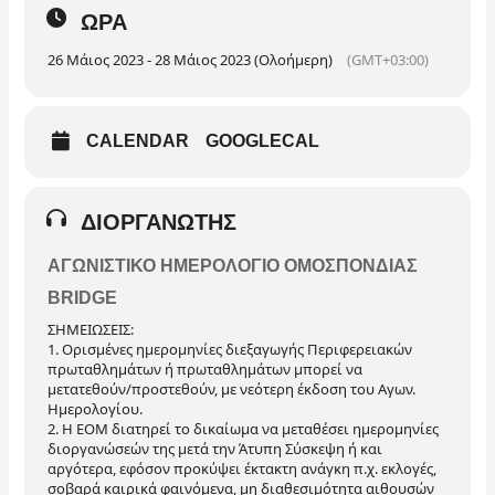
ΏΡΑ
26 Μάιος 2023 - 28 Μάιος 2023 (Ολοήμερη)
(GMT+03:00)
CALENDAR
GOOGLECAL
ΔΙΟΡΓΑΝΩΤΉΣ
ΑΓΩΝΙΣΤΙΚΌ ΗΜΕΡΟΛΌΓΙΟ ΟΜΟΣΠΟΝΔΊΑΣ
BRIDGE
ΣΗΜΕΙΩΣΕΙΣ:
1. Ορισμένες ημερομηνίες διεξαγωγής Περιφερειακών
πρωταθλημάτων ή πρωταθλημάτων μπορεί να
μετατεθούν/προστεθούν, με νεότερη έκδοση του Αγων.
Ημερολογίου.
2. Η ΕΟΜ διατηρεί το δικαίωμα να μεταθέσει ημερομηνίες
διοργανώσεών της μετά την Άτυπη Σύσκεψη ή και
αργότερα, εφόσον προκύψει έκτακτη ανάγκη π.χ. εκλογές,
σοβαρά καιρικά φαινόμενα, μη διαθεσιμότητα αιθουσών